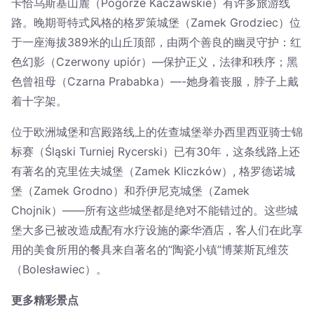
卡恰乌斯基山麓（Pogórze Kaczawskie）有许多旅游线
路。晚期哥特式风格的格罗策城堡（Zamek Grodziec）位
于一座海拔389米的山丘顶部，由两个善良的幽灵守护：红
色幻影（Czerwony upiór）—保护正义，法律和秩序；黑
色曾祖母（Czarna Prababka）—-她身着丧服，脖子上戴
着十字架。
位于欧洲城堡和宫殿路线上的佐查城堡举办西里西亚骑士锦
标赛（Śląski Turniej Rycerski）已有30年，这条线路上还
有著名的克里佐夫城堡（Zamek Kliczków）, 格罗德诺城
堡（Zamek Grodno）和乔伊尼克城堡（Zamek
Chojnik）——所有这些城堡都是绝对不能错过的。这些城
堡大多已被改造成配有水疗设施的豪华酒店，客人们在此享
用的美食所用的餐具来自著名的“陶瓷小镇”博莱斯瓦维茨
（Bolesławiec）。
更多精彩景点