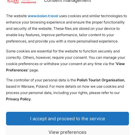
Consent management
下载波兰旅游手册
为自己找个地方
The website
www.bolan.travel
uses cookies and similar technologies to
enhance your browsing experience and ensure the proper functionality
and security of the website. These files are stored on your device to
enable key features, improve performance, tailor content to your
preferences, and provide you with a more personalised experience.
Some cookies are essential for the website to function securely and
correctly. Others, however, require your consent. You can manage your
cookie preferences or withdraw your consent at any time via the
‘View
Preferences’
page.
The controller of your personal data is the
Polish Tourist Organisation
,
based in Warsaw, Poland. For more details on how we use cookies and
process your personal data, including your rights, please refer to our
Privacy Policy
.
留言和反馈
Declaration of availability
The Privacy & Cookies Policy
I accept and proceed to the service
Copyright © 2025 Polish Tourism Organisation
Design and execution: White Tiger
View preferences