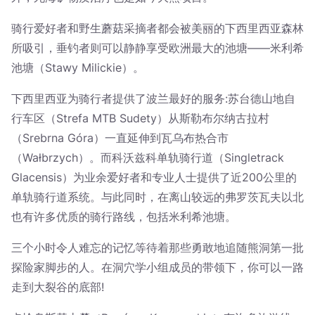
骑行爱好者和野生蘑菇采摘者都会被美丽的下西里西亚森林
所吸引，垂钓者则可以静静享受欧洲最大的池塘——米利希
池塘（Stawy Milickie）。
下西里西亚为骑行者提供了波兰最好的服务:苏台德山地自
行车区（Strefa MTB Sudety）从斯勒布尔纳古拉村
（Srebrna Góra）一直延伸到瓦乌布热合市
（Wałbrzych）。而科沃兹科单轨骑行道（Singletrack
Glacensis）为业余爱好者和专业人士提供了近200公里的
单轨骑行道系统。与此同时，在离山较远的弗罗茨瓦夫以北
也有许多优质的骑行路线，包括米利希池塘。
三个小时令人难忘的记忆等待着那些勇敢地追随熊洞第一批
探险家脚步的人。在洞穴学小组成员的带领下，你可以一路
走到大裂谷的底部!