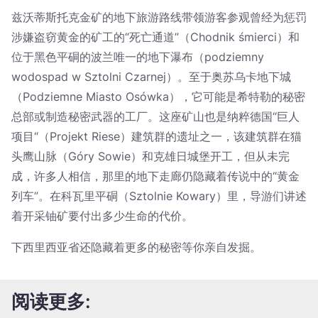
兹沃蒂斯托克金矿的地下旅游路线带领游客参观曾经为惩罚
涉嫌盗窃黄金的矿工的“死亡通道”（Chodnik śmierci）和
位于黑色平硐的波兰唯一的地下瀑布（podziemny
wodospad w Sztolni Czarnej）。至于奥苏乌卡地下城
（Podziemne Miasto Osówka），它可能是希特勒的秘密
总部或制造秘密武器的工厂。这座矿山也是纳粹德国“巨人
项目“（Projekt Riese）建筑群的遗址之一，该建筑群在猫
头鹰山脉（Góry Sowie）和克雄日城堡开工，但从未完
成，许多人相信，那里的地下走廊仍隐藏着传说中的“黄金
列车”。在科瓦里平硐（Sztolnie Kowary）里，导游们讲述
着开采铀矿要付出多少生命的代价。
下西里西亚省还隐藏着更多的秘密等你亲自发掘。
阅读更多: