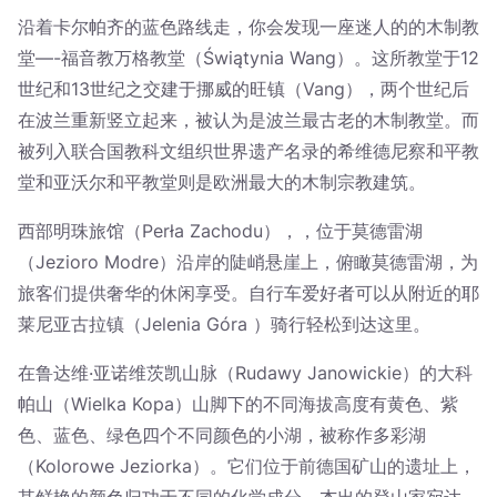
沿着卡尔帕齐的蓝色路线走，你会发现一座迷人的的木制教
堂—-福音教万格教堂（Świątynia Wang）。这所教堂于12
世纪和13世纪之交建于挪威的旺镇（Vang），两个世纪后
在波兰重新竖立起来，被认为是波兰最古老的木制教堂。而
被列入联合国教科文组织世界遗产名录的希维德尼察和平教
堂和亚沃尔和平教堂则是欧洲最大的木制宗教建筑。
西部明珠旅馆（Perła Zachodu），，位于莫德雷湖
（Jezioro Modre）沿岸的陡峭悬崖上，俯瞰莫德雷湖，为
旅客们提供奢华的休闲享受。自行车爱好者可以从附近的耶
莱尼亚古拉镇（Jelenia Góra ）骑行轻松到达这里。
在鲁达维·亚诺维茨凯山脉（Rudawy Janowickie）的大科
帕山（Wielka Kopa）山脚下的不同海拔高度有黄色、紫
色、蓝色、绿色四个不同颜色的小湖，被称作多彩湖
（Kolorowe Jeziorka）。它们位于前德国矿山的遗址上，
其鲜艳的颜色归功于不同的化学成分。杰出的登山家宛达·