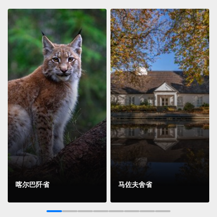
喀尔巴阡省
马佐夫舍省
阅读更多
阅读更多
1
2
3
4
5
6
7
8