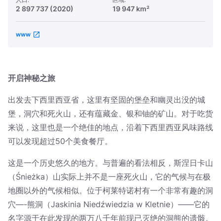
2 897 737 (2020)
19 947 km²
www
开启神秘之旅
出发去下西里西亚省，这里有坚固的堡垒和幽灵出没的城
堡，洞穴和死火山，还有蕴藏金、银和铀的矿山。对于吃货
来说，这里也是一个绝佳的地点，沿着下西里西亚风味路线
可以发现超过50个美食餐厅。
这是一个历史悠久的地方。与普遍的看法相反，斯涅日卡山
（Śnieżka）山实际上并不是一座死火山，它的气候与在极
地圈以外的气候相似。位于柯莱特诺村有一个非常有趣的洞
穴—-熊洞（Jaskinia Niedźwiedzia w Kletnie）——它的
名字源于在此发现的两万八千年前现已灭绝的洞熊的遗骸。