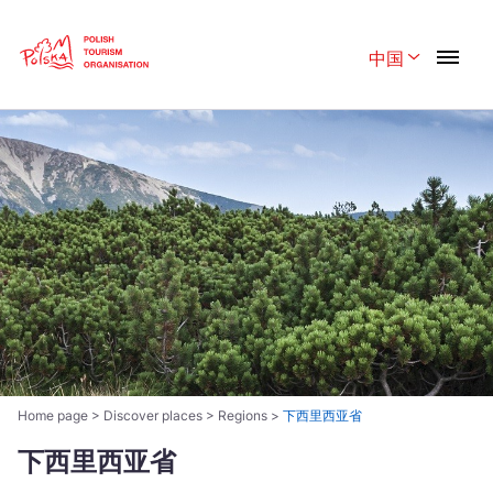
Skip
Link
中国
Rozwiń menu
Polski
English
Belgique
België
Česká
中国
Dansk
Deutschland
Español
Français
Italiano
Magyar
Nederlands
日本語
Home page
>
Discover places
>
Regions
>
下西里西亚省
Português
Norsk
下西里西亚省