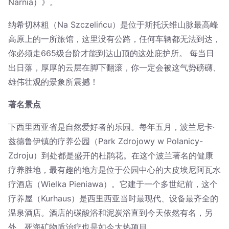
Narnia）》。
纳希切林粗（Na Szczelińcu）是位于斯托沃维山脉最高峰
高原上的一所旅馆，这里没有公路，任何车辆都无法到达，
你必须走665级台阶才能到达山顶的这处庇护所。 每当日
出日落，厚厚的云层在脚下翻滚，你一定会被这气势磅礴、
雄伟壮观的景象所震撼！
著名景点
下西里西亚省是自然爱好者的乐园。每年五月，波兰尼卡·
兹德鲁伊镇的疗养公园（Park Zdrojowy w Polanicy-
Zdroju）到处都是盛开的杜鹃花。在这个波兰著名的健康
疗养胜地，最有趣的地方是位于公园中心的大皮埃尼阿瓦水
疗酒店（Wielka Pieniawa）。它建于一个多世纪前，这个
疗养屋（Kurhaus）是西里西亚当时最现代、设备最齐全的
温泉酒店。酒店的碳酸浴和泥炭浴直到今天依然有名，另
外，死海矿物质治疗也是如今大热项目。