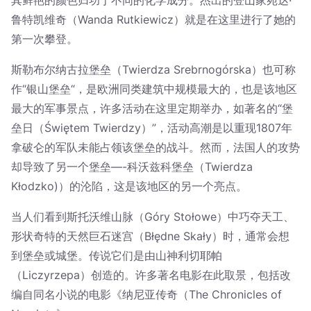
鲁特凯维奇（Wanda Rutkiewicz）就是在这里进行了她的
第一次攀登。
斯勒布尔纳古拉堡垒（Twierdza Srebrnogórska）也可称
作“银山堡垒“，是欧洲同类建筑中规模最大的，也是该地区
最大的军事景点，许多活动在这里定期举办，如著名的“堡
垒日（Świętem Twierdzy）”，活动高潮是以重现1807年
拿破仑的军队未能占领该堡垒的战斗。然而，法国人的攻势
却导致了另一个堡垒—-科沃兹科堡垒（Twierdza
Kłodzko)）的沦陷，这是该地区的另一个亮点。
当人们看到斯托沃维山脉（Góry Stołowe）中巧夺天工、
形状奇特的天然巨石迷宫（Błędne Skały）时，通常会想
到堡垒或城堡。传说它们是由山神利切耶帕
（Liczyrzepa）创造的。许多著名电影在此取景，包括改
编自同名小说的电影《纳尼亚传奇（The Chronicles of